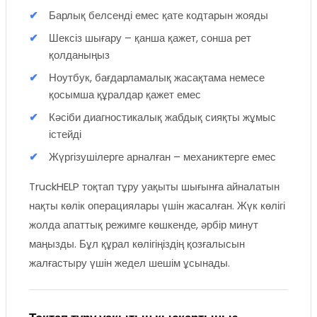
Барлық белсенді емес қате кодтарын жояды
Шексіз шығару – қанша қажет, сонша рет
қолданыңыз
Ноутбук, бағдарламалық жасақтама немесе
қосымша құралдар қажет емес
Кәсіби диагностикалық жабдық сияқты жұмыс
істейді
Жүргізушілерге арналған – механиктерге емес
TruckHELP тоқтап тұру уақыты шығынға айналатын
нақты көлік операциялары үшін жасалған. Жүк көлігі
жолда апаттық режимге көшкенде, әрбір минут
маңызды. Бұл құрал көлігіңіздің қозғалысын
жалғастыру үшін жедел шешім ұсынады.