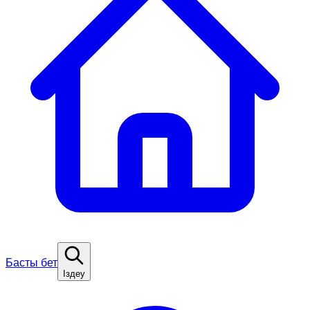
Басты бет
Іздеу