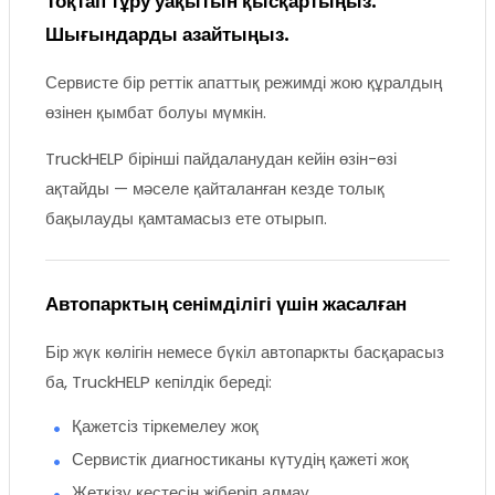
Тоқтап тұру уақытын қысқартыңыз.
Шығындарды азайтыңыз.
Сервисте бір реттік апаттық режимді жою құралдың
өзінен қымбат болуы мүмкін.
TruckHELP бірінші пайдаланудан кейін өзін-өзі
ақтайды — мәселе қайталанған кезде толық
бақылауды қамтамасыз ете отырып.
Автопарктың сенімділігі үшін жасалған
Бір жүк көлігін немесе бүкіл автопаркты басқарасыз
ба, TruckHELP кепілдік береді:
Қажетсіз тіркемелеу жоқ
Сервистік диагностиканы күтудің қажеті жоқ
Жеткізу кестесін жіберіп алмау