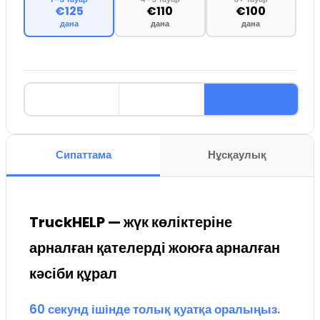
€125
€110
€100
дана
дана
дана
Сипаттама
Нұсқаулық
TruckHELP — жүк көліктеріне
арналған қателерді жоюға арналған
кәсіби құрал
60 секунд ішінде толық қуатқа оралыңыз.