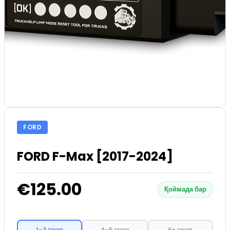
FORD
FORD F-Max [2017-2024]
€125.00
Қоймада бар
1–3 тауар
4–5 тауар
6+ тауар