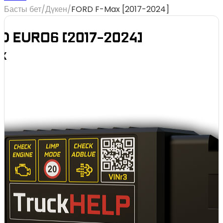
Басты бет
/
Дүкен
/
FORD F-Max [2017-2024]