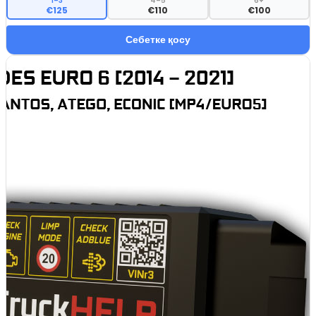
1–3
4–5
6+
€125
€110
€100
Себетке қосу