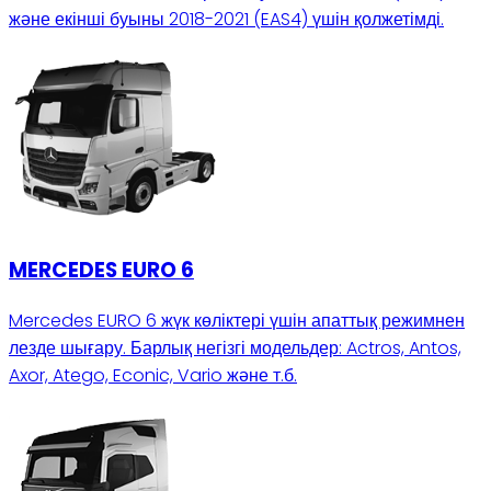
және екінші буыны 2018-2021 (EAS4) үшін қолжетімді.
MERCEDES EURO 6
Mercedes EURO 6 жүк көліктері үшін апаттық режимнен
лезде шығару. Барлық негізгі модельдер: Actros, Antos,
Axor, Atego, Econic, Vario және т.б.