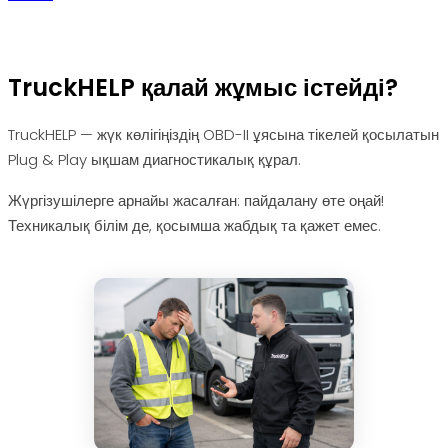
TruckHELP қалай жұмыс істейді?
TruckHELP — жүк көлігіңіздің OBD-II ұясына тікелей қосылатын
Plug & Play ықшам диагностикалық құрал.
Жүргізушілерге арнайы жасалған: пайдалану өте оңай!
Техникалық білім де, қосымша жабдық та қажет емес.