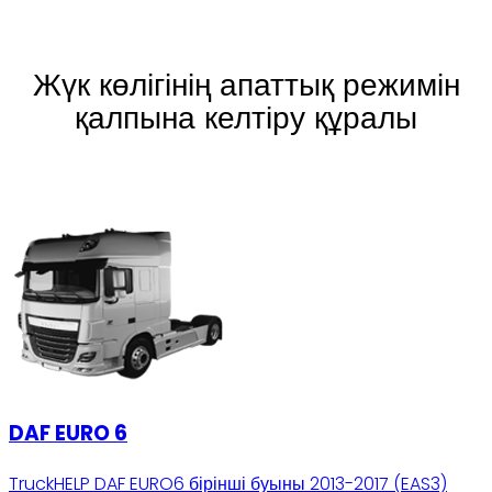
Жүк көлігінің апаттық режимін
қалпына келтіру құралы
DAF EURO 6
TruckHELP DAF EURO6 бірінші буыны 2013-2017 (EAS3)