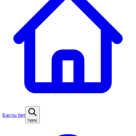
Басты бет
Іздеу