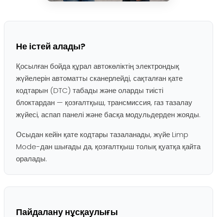
Не істей алады?
Қосылған бойда құрал автокөліктің электрондық
жүйелерін автоматты сканерлейді, сақталған қате
кодтарын (DTC) табады және оларды тиісті
блоктардан — қозғалтқыш, трансмиссия, газ тазалау
жүйесі, аспап панелі және басқа модульдерден жояды.
Осыдан кейін қате кодтары тазаланады, жүйе Limp
Mode-дан шығады да, қозғалтқыш толық қуатқа қайта
оралады.
Пайдалану нұсқаулығы