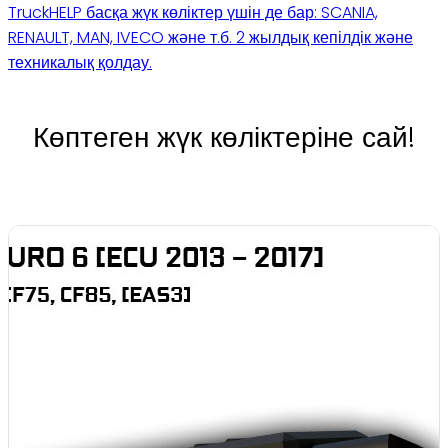
TruckHELP басқа жүк көліктер үшін де бар: SCANIA,
RENAULT, MAN, IVECO және т.б. 2 жылдық кепілдік және
техникалық қолдау.
Көптеген жүк көліктеріне сай!