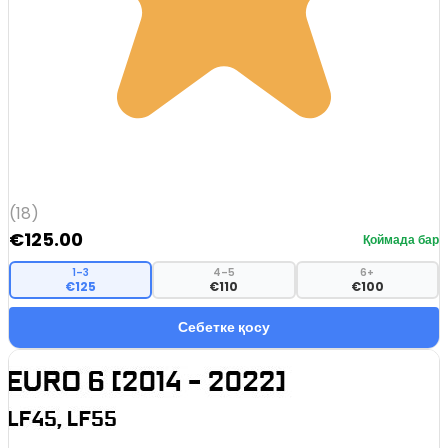
(18)
€
125.00
Қоймада бар
1–3
4–5
6+
€125
€110
€100
Себетке қосу