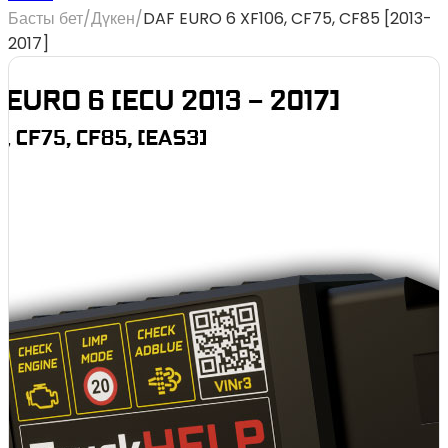
Басты бет
/
Дүкен
/
DAF EURO 6 XF106, CF75, CF85 [2013-
2017]