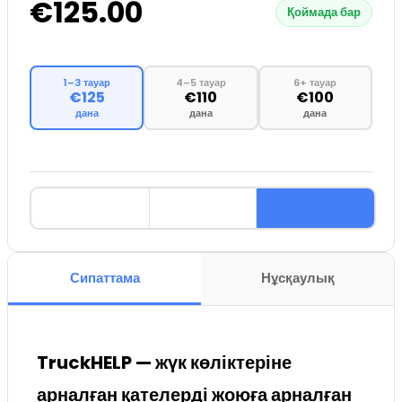
€125.00
Қоймада бар
1–3 тауар
4–5 тауар
6+ тауар
€125
€110
€100
дана
дана
дана
Сипаттама
Нұсқаулық
TruckHELP — жүк көліктеріне
арналған қателерді жоюға арналған