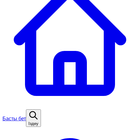
Басты бет
Іздеу