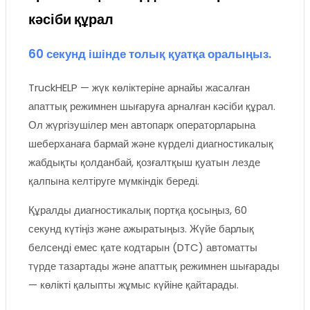
кәсіби құрал
60 секунд ішінде толық қуатқа оралыңыз.
TruckHELP — жүк көліктеріне арнайы жасалған
апаттық режимнен шығаруға арналған кәсіби құрал.
Ол жүргізушілер мен автопарк операторларына
шеберханаға бармай және күрделі диагностикалық
жабдықты қолданбай, қозғалтқыш қуатын лезде
қалпына келтіруге мүмкіндік береді.
Құралды диагностикалық портқа қосыңыз, 60
секунд күтіңіз және ажыратыңыз. Жүйе барлық
белсенді емес қате кодтарын (DTC) автоматты
түрде тазартады және апаттық режимнен шығарады
— көлікті қалыпты жұмыс күйіне қайтарады.