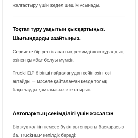
жалғастыру үшін жедел шешім ұсынады.
Тоқтап тұру уақытын қысқартыңыз.
Шығындарды азайтыңыз.
Сервисте бір реттік апаттық режимді жою құралдың
өзінен қымбат болуы мүмкін.
TruckHELP бірінші пайдаланудан кейін өзін-өзі
ақтайды — мәселе қайталанған кезде толық
бақылауды қамтамасыз ете отырып.
Автопарктың сенімділігі үшін жасалған
Бір жүк көлігін немесе бүкіл автопаркты басқарасыз
ба, TruckHELP кепілдік береді: