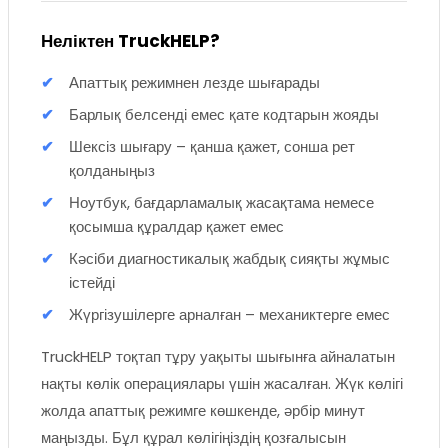
Неліктен TruckHELP?
Апаттық режимнен лезде шығарады
Барлық белсенді емес қате кодтарын жояды
Шексіз шығару – қанша қажет, сонша рет
қолданыңыз
Ноутбук, бағдарламалық жасақтама немесе
қосымша құралдар қажет емес
Кәсіби диагностикалық жабдық сияқты жұмыс
істейді
Жүргізушілерге арналған – механиктерге емес
TruckHELP тоқтап тұру уақыты шығынға айналатын
нақты көлік операциялары үшін жасалған. Жүк көлігі
жолда апаттық режимге көшкенде, әрбір минут
маңызды. Бұл құрал көлігіңіздің қозғалысын