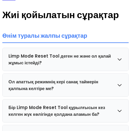
Жиі қойылатын сұрақтар
Өнім туралы жалпы сұрақтар
Limp Mode Reset Tool деген не және ол қалай
жұмыс істейді?
Ол апаттық режимнің кері санақ таймерін
Limp Mode Reset Tool — көлік ішіндегі OBD-II
қалпына келтіре ме?
диагностикалық портына тікелей қосылатын plug and
play құрылғысы. Қосылғаннан кейін ол көліктің
электрондық жүйелерімен байланысып, апаттық режимді
Бір Limp Mode Reset Tool құрылғысын кез
Жоқ, TruckHELP Limp Mode Resetter апаттық режимнің
уақытша қалпына келтіреді, әдетте бір минут ішінде
келген жүк көлігінде қолдана аламын ба?
кері санақ таймерін қалпына келтірмейді. Құрылғы көлік
қозғалтқыштың толық қуатын қалпына келтіруге
апаттық режимге
кіргеннен кейін
, әдетте қозғалтқыш
көмектеседі.
қуаты шектелгенде және көлік шамамен 12 миль/сағ-қа