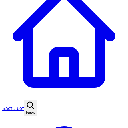
Басты бет
Іздеу