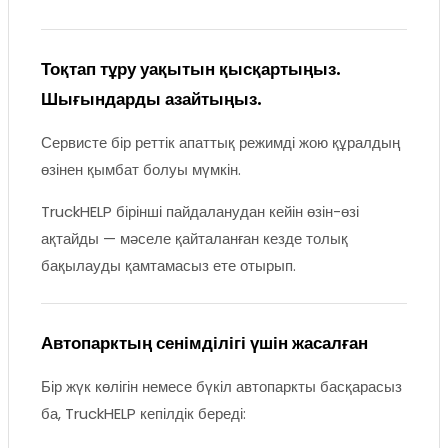
Тоқтап тұру уақытын қысқартыңыз.
Шығындарды азайтыңыз.
Сервисте бір реттік апаттық режимді жою құралдың
өзінен қымбат болуы мүмкін.
TruckHELP бірінші пайдаланудан кейін өзін-өзі
ақтайды — мәселе қайталанған кезде толық
бақылауды қамтамасыз ете отырып.
Автопарктың сенімділігі үшін жасалған
Бір жүк көлігін немесе бүкіл автопаркты басқарасыз
ба, TruckHELP кепілдік береді: