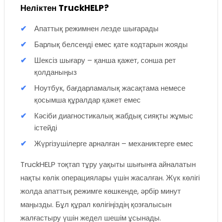
Неліктен TruckHELP?
Апаттық режимнен лезде шығарады
Барлық белсенді емес қате кодтарын жояды
Шексіз шығару – қанша қажет, сонша рет
қолданыңыз
Ноутбук, бағдарламалық жасақтама немесе
қосымша құралдар қажет емес
Кәсіби диагностикалық жабдық сияқты жұмыс
істейді
Жүргізушілерге арналған – механиктерге емес
TruckHELP тоқтап тұру уақыты шығынға айналатын
нақты көлік операциялары үшін жасалған. Жүк көлігі
жолда апаттық режимге көшкенде, әрбір минут
маңызды. Бұл құрал көлігіңіздің қозғалысын
жалғастыру үшін жедел шешім ұсынады.