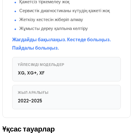
Қажетсіз тіркемелеу жоқ
Сервистік диагностиканы күтудің қажеті жоқ
Жеткізу кестесін жіберіп алмау
Жұмысты дереу қалпына келтіру
Жағдайды бақылаңыз. Кестеде болыңыз.
Пайдалы болыңыз.
ҮЙЛЕСІМДІ МОДЕЛЬДЕР
XG, XG+, XF
ЖЫЛ АРАЛЫҒЫ
2022-2025
Ұқсас тауарлар