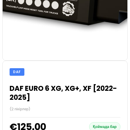
DAF
DAF EURO 6 XG, XG+, XF [2022-
2025]
(2 пікірлер)
€125.00
Қоймада бар