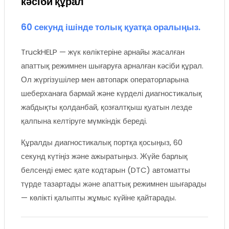
кәсіби құрал
60 секунд ішінде толық қуатқа оралыңыз.
TruckHELP — жүк көліктеріне арнайы жасалған
апаттық режимнен шығаруға арналған кәсіби құрал.
Ол жүргізушілер мен автопарк операторларына
шеберханаға бармай және күрделі диагностикалық
жабдықты қолданбай, қозғалтқыш қуатын лезде
қалпына келтіруге мүмкіндік береді.
Құралды диагностикалық портқа қосыңыз, 60
секунд күтіңіз және ажыратыңыз. Жүйе барлық
белсенді емес қате кодтарын (DTC) автоматты
түрде тазартады және апаттық режимнен шығарады
— көлікті қалыпты жұмыс күйіне қайтарады.