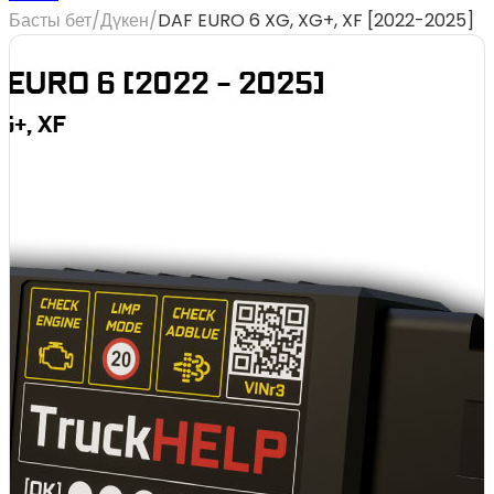
Басты бет
/
Дүкен
/
DAF EURO 6 XG, XG+, XF [2022-2025]