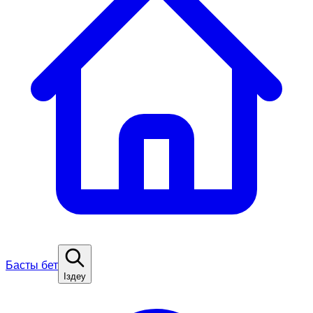
Басты бет
Іздеу