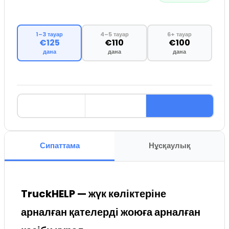
1–3 тауар
4–5 тауар
6+ тауар
€125
€110
€100
дана
дана
дана
Сипаттама
Нұсқаулық
TruckHELP — жүк көліктеріне
арналған қателерді жоюға арналған