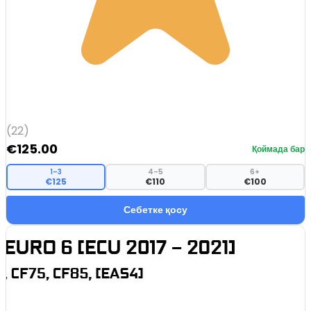
(22)
€
125.00
Қоймада бар
1–3
4–5
6+
€125
€110
€100
Себетке қосу