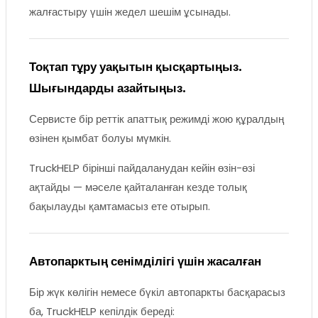
жалғастыру үшін жедел шешім ұсынады.
Тоқтап тұру уақытын қысқартыңыз.
Шығындарды азайтыңыз.
Сервисте бір реттік апаттық режимді жою құралдың
өзінен қымбат болуы мүмкін.
TruckHELP бірінші пайдаланудан кейін өзін-өзі
ақтайды — мәселе қайталанған кезде толық
бақылауды қамтамасыз ете отырып.
Автопарктың сенімділігі үшін жасалған
Бір жүк көлігін немесе бүкіл автопаркты басқарасыз
ба, TruckHELP кепілдік береді: