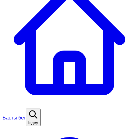
Басты бет
Іздеу