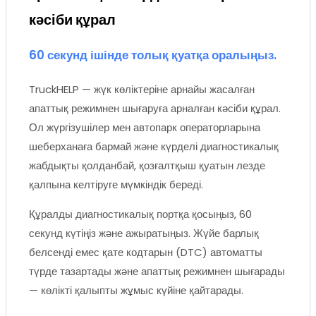
кәсіби құрал
60 секунд ішінде толық қуатқа оралыңыз.
TruckHELP — жүк көліктеріне арнайы жасалған
апаттық режимнен шығаруға арналған кәсіби құрал.
Ол жүргізушілер мен автопарк операторларына
шеберханаға бармай және күрделі диагностикалық
жабдықты қолданбай, қозғалтқыш қуатын лезде
қалпына келтіруге мүмкіндік береді.
Құралды диагностикалық портқа қосыңыз, 60
секунд күтіңіз және ажыратыңыз. Жүйе барлық
белсенді емес қате кодтарын (DTC) автоматты
түрде тазартады және апаттық режимнен шығарады
— көлікті қалыпты жұмыс күйіне қайтарады.