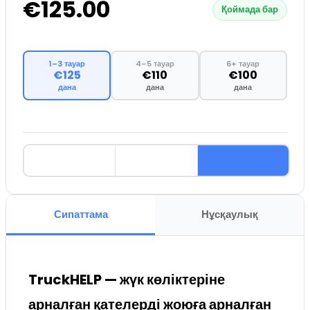
€125.00
Қоймада бар
1–3 тауар
4–5 тауар
6+ тауар
€125
€110
€100
дана
дана
дана
Сипаттама
Нұсқаулық
TruckHELP — жүк көліктеріне
арналған қателерді жоюға арналған