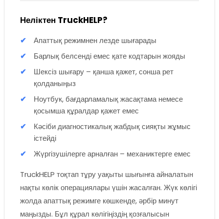
Неліктен TruckHELP?
Апаттық режимнен лезде шығарады
Барлық белсенді емес қате кодтарын жояды
Шексіз шығару – қанша қажет, сонша рет
қолданыңыз
Ноутбук, бағдарламалық жасақтама немесе
қосымша құралдар қажет емес
Кәсіби диагностикалық жабдық сияқты жұмыс
істейді
Жүргізушілерге арналған – механиктерге емес
TruckHELP тоқтап тұру уақыты шығынға айналатын
нақты көлік операциялары үшін жасалған. Жүк көлігі
жолда апаттық режимге көшкенде, әрбір минут
маңызды. Бұл құрал көлігіңіздің қозғалысын