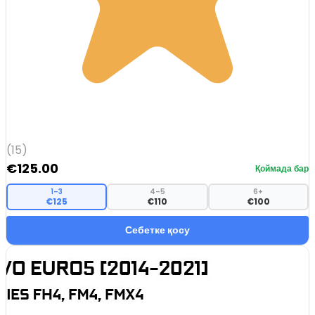
(15)
€
125.00
Қоймада бар
1–3
4–5
6+
€125
€110
€100
Себетке қосу