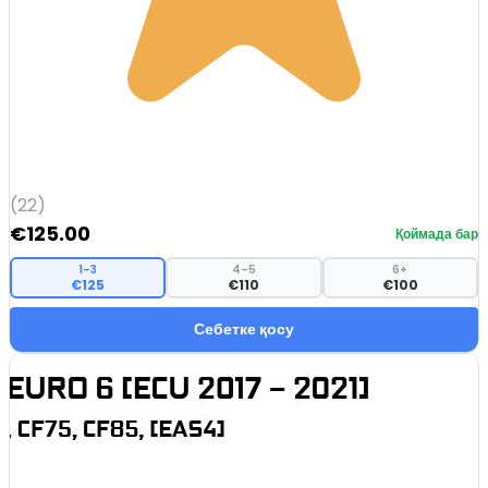
(22)
€
125.00
Қоймада бар
1–3
4–5
6+
€125
€110
€100
Себетке қосу