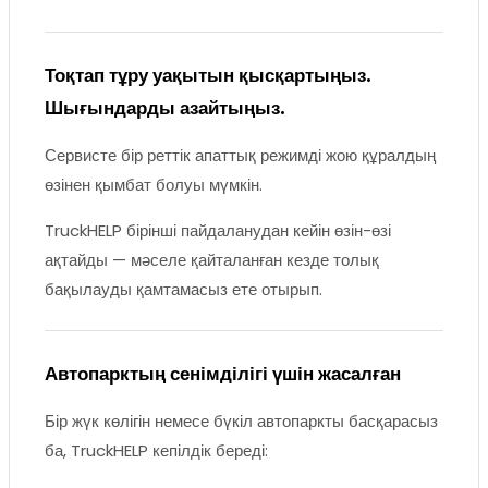
Тоқтап тұру уақытын қысқартыңыз.
Шығындарды азайтыңыз.
Сервисте бір реттік апаттық режимді жою құралдың
өзінен қымбат болуы мүмкін.
TruckHELP бірінші пайдаланудан кейін өзін-өзі
ақтайды — мәселе қайталанған кезде толық
бақылауды қамтамасыз ете отырып.
Автопарктың сенімділігі үшін жасалған
Бір жүк көлігін немесе бүкіл автопаркты басқарасыз
ба, TruckHELP кепілдік береді: