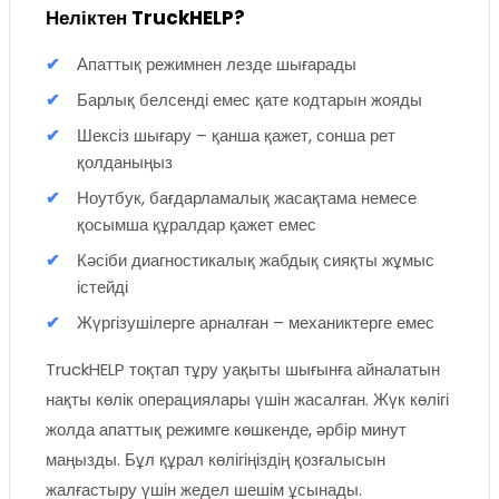
Неліктен TruckHELP?
Апаттық режимнен лезде шығарады
Барлық белсенді емес қате кодтарын жояды
Шексіз шығару – қанша қажет, сонша рет
қолданыңыз
Ноутбук, бағдарламалық жасақтама немесе
қосымша құралдар қажет емес
Кәсіби диагностикалық жабдық сияқты жұмыс
істейді
Жүргізушілерге арналған – механиктерге емес
TruckHELP тоқтап тұру уақыты шығынға айналатын
нақты көлік операциялары үшін жасалған. Жүк көлігі
жолда апаттық режимге көшкенде, әрбір минут
маңызды. Бұл құрал көлігіңіздің қозғалысын
жалғастыру үшін жедел шешім ұсынады.