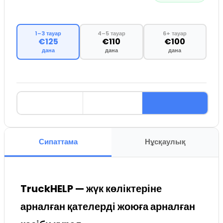
1–3 тауар
4–5 тауар
6+ тауар
€125
€110
€100
дана
дана
дана
Сипаттама
Нұсқаулық
TruckHELP — жүк көліктеріне
арналған қателерді жоюға арналған