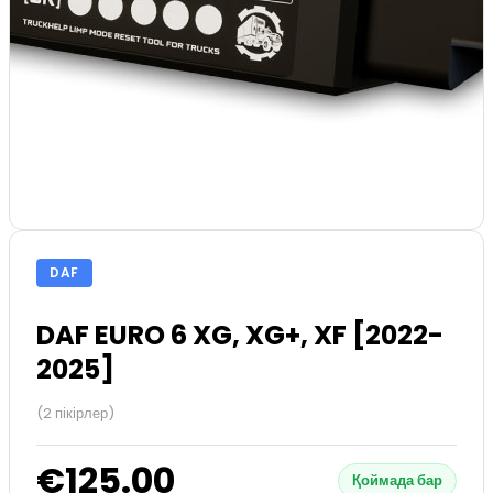
DAF
DAF EURO 6 XG, XG+, XF [2022-
2025]
(2 пікірлер)
€125.00
Қоймада бар