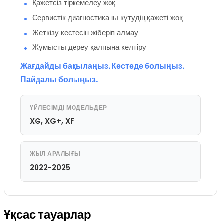
Қажетсіз тіркемелеу жоқ
Сервистік диагностиканы күтудің қажеті жоқ
Жеткізу кестесін жіберіп алмау
Жұмысты дереу қалпына келтіру
Жағдайды бақылаңыз. Кестеде болыңыз.
Пайдалы болыңыз.
ҮЙЛЕСІМДІ МОДЕЛЬДЕР
XG, XG+, XF
ЖЫЛ АРАЛЫҒЫ
2022-2025
Ұқсас тауарлар