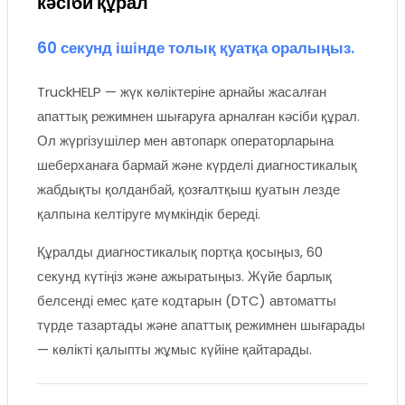
кәсіби құрал
60 секунд ішінде толық қуатқа оралыңыз.
TruckHELP — жүк көліктеріне арнайы жасалған
апаттық режимнен шығаруға арналған кәсіби құрал.
Ол жүргізушілер мен автопарк операторларына
шеберханаға бармай және күрделі диагностикалық
жабдықты қолданбай, қозғалтқыш қуатын лезде
қалпына келтіруге мүмкіндік береді.
Құралды диагностикалық портқа қосыңыз, 60
секунд күтіңіз және ажыратыңыз. Жүйе барлық
белсенді емес қате кодтарын (DTC) автоматты
түрде тазартады және апаттық режимнен шығарады
— көлікті қалыпты жұмыс күйіне қайтарады.