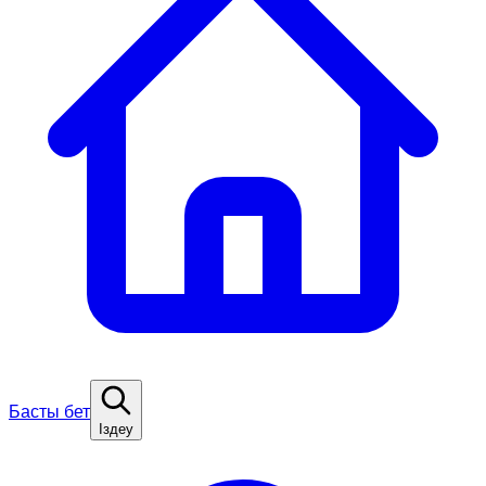
Басты бет
Іздеу