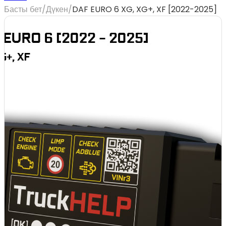
Басты бет
/
Дүкен
/
DAF EURO 6 XG, XG+, XF [2022-2025]