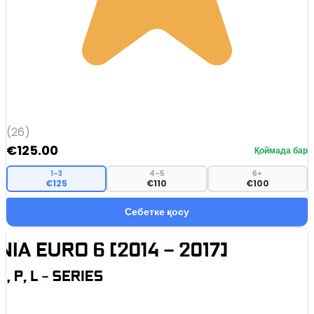
(26)
€
125.00
Қоймада бар
1–3
4–5
6+
€125
€110
€100
Себетке қосу