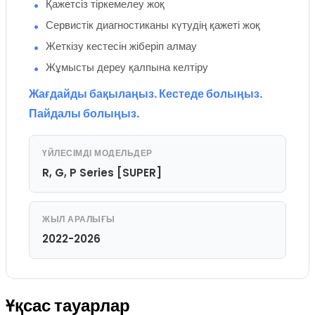
Қажетсіз тіркемелеу жоқ
Сервистік диагностиканы күтудің қажеті жоқ
Жеткізу кестесін жіберіп алмау
Жұмысты дереу қалпына келтіру
Жағдайды бақылаңыз. Кестеде болыңыз.
Пайдалы болыңыз.
ҮЙЛЕСІМДІ МОДЕЛЬДЕР
R, G, P Series [SUPER]
ЖЫЛ АРАЛЫҒЫ
2022-2026
Ұқсас тауарлар