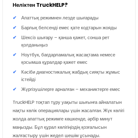
Неліктен TruckHELP?
Апаттық режимнен лезде шығарады
Барлық белсенді емес қате кодтарын жояды
Шексіз шығару – қанша қажет, сонша рет
қолданыңыз
Ноутбук, бағдарламалық жасақтама немесе
қосымша құралдар қажет емес
Кәсіби диагностикалық жабдық сияқты жұмыс
істейді
Жүргізушілерге арналған – механиктерге емес
TruckHELP тоқтап тұру уақыты шығынға айналатын
нақты көлік операциялары үшін жасалған. Жүк көлігі
жолда апаттық режимге көшкенде, әрбір минут
маңызды. Бұл құрал көлігіңіздің қозғалысын
жалғастыру үшін жедел шешім ұсынады.