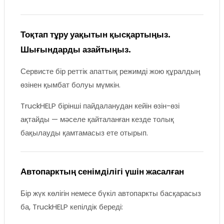
Тоқтап тұру уақытын қысқартыңыз.
Шығындарды азайтыңыз.
Сервисте бір реттік апаттық режимді жою құралдың
өзінен қымбат болуы мүмкін.
TruckHELP бірінші пайдаланудан кейін өзін-өзі
ақтайды — мәселе қайталанған кезде толық
бақылауды қамтамасыз ете отырып.
Автопарктың сенімділігі үшін жасалған
Бір жүк көлігін немесе бүкіл автопаркты басқарасыз
ба, TruckHELP кепілдік береді: