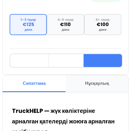
1–3 тауар
4–5 тауар
6+ тауар
€125
€110
€100
дана
дана
дана
Сипаттама
Нұсқаулық
TruckHELP — жүк көліктеріне
арналған қателерді жоюға арналған