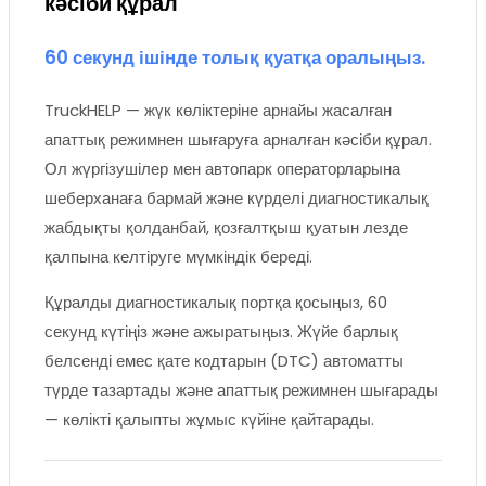
кәсіби құрал
60 секунд ішінде толық қуатқа оралыңыз.
TruckHELP — жүк көліктеріне арнайы жасалған
апаттық режимнен шығаруға арналған кәсіби құрал.
Ол жүргізушілер мен автопарк операторларына
шеберханаға бармай және күрделі диагностикалық
жабдықты қолданбай, қозғалтқыш қуатын лезде
қалпына келтіруге мүмкіндік береді.
Құралды диагностикалық портқа қосыңыз, 60
секунд күтіңіз және ажыратыңыз. Жүйе барлық
белсенді емес қате кодтарын (DTC) автоматты
түрде тазартады және апаттық режимнен шығарады
— көлікті қалыпты жұмыс күйіне қайтарады.