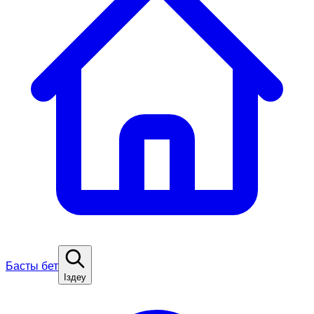
Басты бет
Іздеу